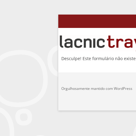
Pular
Premio Trayectoria
para
o
conteúdo
Desculpe! Este formulário não existe
Orgulhosamente mantido com WordPress